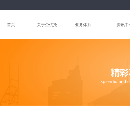
首页
关于企优托
业务体系
资讯中
集团介绍
好账本
签约合作
集团文化
品远品策
AI GEO
管理团队
品视@短视频运营
新闻资讯
集团大事记
企优托电商
抖音seo
集团荣誉
开心淘
短视频
集团资质
一网推整搜
网站建设
投资机构
电商工厂
集团动态
运营猫工具箱
发展历程
行业资讯