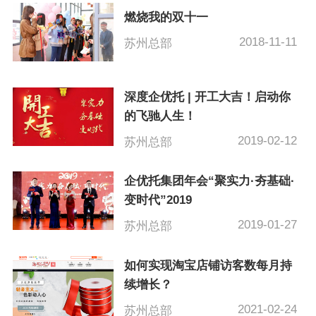
燃烧我的双十一
2018-11-11
苏州总部
深度企优托 | 开工大吉！启动你
的飞驰人生！
2019-02-12
苏州总部
企优托集团年会“聚实力·夯基础·
变时代”2019
2019-01-27
苏州总部
如何实现淘宝店铺访客数每月持
续增长？
2021-02-24
苏州总部