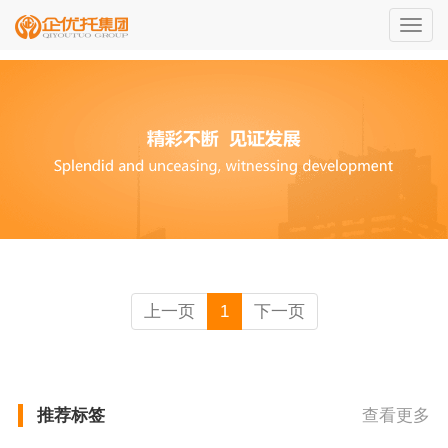
切
换
导
航
上一页
1
下一页
推荐标签
查看更多