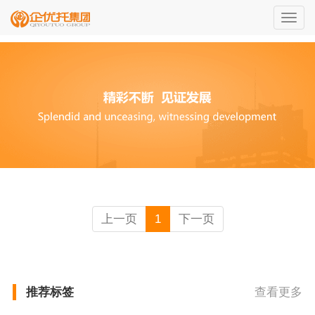
切
换
导
航
上一页
1
下一页
推荐标签
查看更多